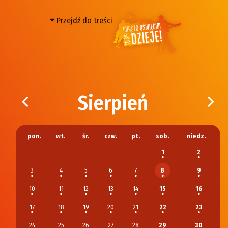
Przejdź do treści
Strona główna Oświęcim – t
Sierpień
pon.
wt.
śr.
czw.
pt.
sob.
niedz.
1
2
3
4
5
6
7
9
8
10
11
12
13
14
15
16
17
18
19
20
21
22
23
24
25
26
27
28
29
30