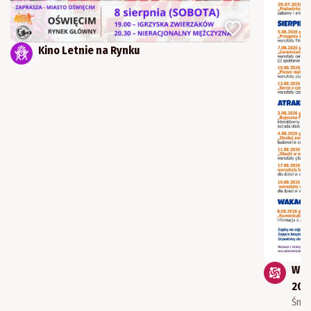
Kino Letnie na Rynku
Wak
202
Śnia