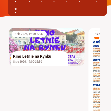
31
8 sie 2026, 19:00-22:30
7 sie 2026, 1
Kino Letnie na Rynku
8 sie 2026, 19:00-22:30